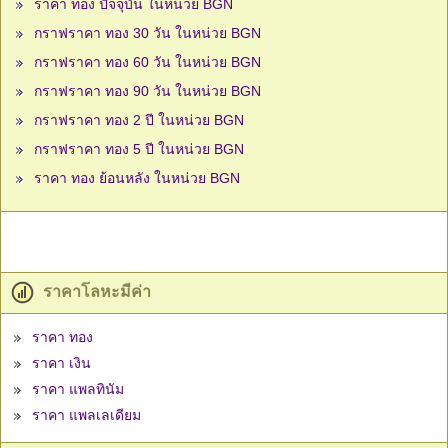
ราคา ทอง ปัจจุบัน ในหน่วย BGN
กราฟราคา ทอง 30 วัน ในหน่วย BGN
กราฟราคา ทอง 60 วัน ในหน่วย BGN
กราฟราคา ทอง 90 วัน ในหน่วย BGN
กราฟราคา ทอง 2 ปี ในหน่วย BGN
กราฟราคา ทอง 5 ปี ในหน่วย BGN
ราคา ทอง ย้อนหลัง ในหน่วย BGN
ราคาโลหะมีค่า
ราคา ทอง
ราคา เงิน
ราคา แพลทินัม
ราคา แพลเลเดียม