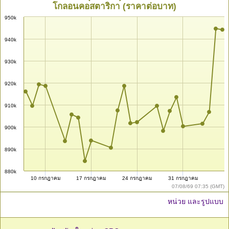
โกลอนคอสตาริกา (ราคาต่อบาท)
950k
940k
930k
920k
910k
900k
890k
880k
10 กรกฎาคม
17 กรกฎาคม
24 กรกฎาคม
31 กรกฎาคม
07/08/69 07:35 (GMT)
หน่วย และรูปแบบ