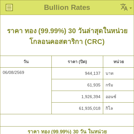
Bullion Rates
ราคา ทอง (99.99%) 30 วันล่าสุดในหน่วย
โกลอนคอสตาริกา (CRC)
วัน
ราคา (ปิด)
หน่วย
06/08/2569
944,137
บาท
61,935
กรัม
1,926,394
ออนซ์
61,935,018
กิโล
ราคา ทอง (99.99%) 30 วัน ในหน่วย