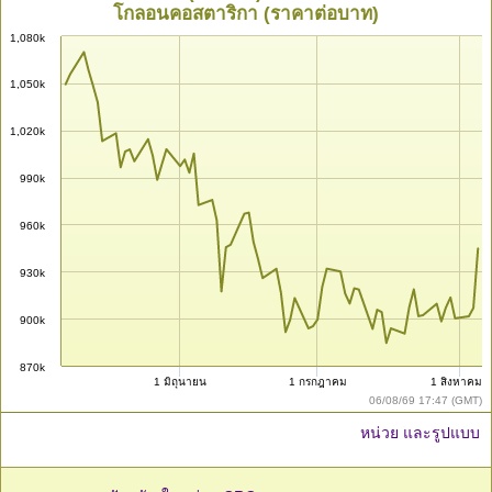
โกลอนคอสตาริกา (ราคาต่อบาท)
1,080k
1,050k
1,020k
990k
960k
930k
900k
870k
1 มิถุนายน
1 กรกฎาคม
1 สิงหาคม
06/08/69 17:47 (GMT)
หน่วย และรูปแบบ