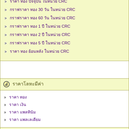
ราคา ทอง ปัจจุบัน ในหน่วย CRC
กราฟราคา ทอง 30 วัน ในหน่วย CRC
กราฟราคา ทอง 60 วัน ในหน่วย CRC
กราฟราคา ทอง 1 ปี ในหน่วย CRC
กราฟราคา ทอง 2 ปี ในหน่วย CRC
กราฟราคา ทอง 5 ปี ในหน่วย CRC
ราคา ทอง ย้อนหลัง ในหน่วย CRC
ราคาโลหะมีค่า
ราคา ทอง
ราคา เงิน
ราคา แพลทินัม
ราคา แพลเลเดียม