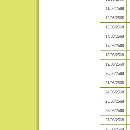
11/03/2568
12/03/2568
13/03/2568
14/03/2568
17/03/2568
18/03/2568
19/03/2568
20/03/2568
21/03/2568
24/03/2568
25/03/2568
26/03/2568
27/03/2568
28/03/2568