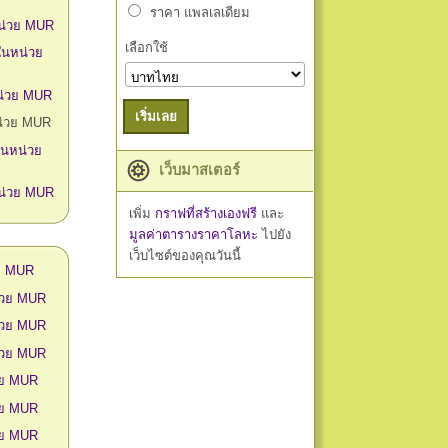
ราคา แพลเลเดียม
หน่วย MUR
เลือกใช้
ในหน่วย
น่วย MUR
เริ่มเลย
น่วย MUR
ในหน่วย
เว็บมาสเตอร์
น่วย MUR
เพิ่ม
กราฟที่สร้างเองฟรี
และ
มูลค่าตารางราคาโลหะ
ไปยัง
เว็บไซต์ของคุณวันนี้
วย MUR
่วย MUR
่วย MUR
่วย MUR
วย MUR
วย MUR
วย MUR