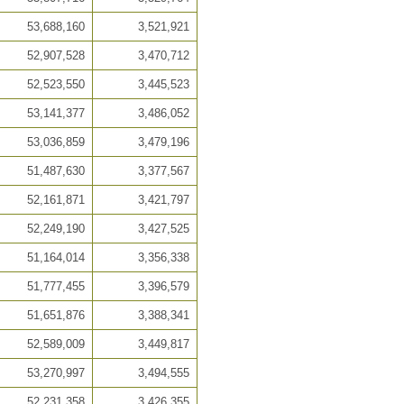
53,688,160
3,521,921
52,907,528
3,470,712
52,523,550
3,445,523
53,141,377
3,486,052
53,036,859
3,479,196
51,487,630
3,377,567
52,161,871
3,421,797
52,249,190
3,427,525
51,164,014
3,356,338
51,777,455
3,396,579
51,651,876
3,388,341
52,589,009
3,449,817
53,270,997
3,494,555
52,231,358
3,426,355