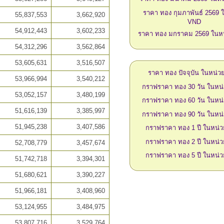
ราคา ทอง กุมภาพันธ์ 2569 
55,837,553
3,662,920
VND
54,912,443
3,602,233
ราคา ทอง มกราคม 2569 ในห
54,312,296
3,562,864
53,605,631
3,516,507
ราคา ทอง ปัจจุบัน ในหน่
53,966,994
3,540,212
กราฟราคา ทอง 30 วัน ในหน
53,052,157
3,480,199
กราฟราคา ทอง 60 วัน ในหน
51,616,139
3,385,997
กราฟราคา ทอง 90 วัน ในหน
51,945,238
3,407,586
กราฟราคา ทอง 1 ปี ในหน่
กราฟราคา ทอง 2 ปี ในหน่
52,708,779
3,457,674
กราฟราคา ทอง 5 ปี ในหน่
51,742,718
3,394,301
51,680,621
3,390,227
51,966,181
3,408,960
53,124,955
3,484,975
53,807,716
3,529,764