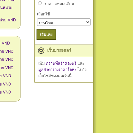
ราคา แพลเลเดียม
ในหน่วย
เลือกใช้
น่วย VND
เริ่มเลย
วย VND
เว็บมาสเตอร์
่วย VND
่วย VND
เพิ่ม
กราฟที่สร้างเองฟรี
และ
่วย VND
มูลค่าตารางราคาโลหะ
ไปยัง
เว็บไซต์ของคุณวันนี้
วย VND
วย VND
วย VND