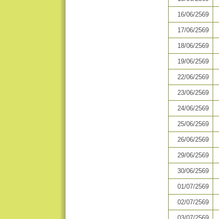
16/06/2569
17/06/2569
18/06/2569
19/06/2569
22/06/2569
23/06/2569
24/06/2569
25/06/2569
26/06/2569
29/06/2569
30/06/2569
01/07/2569
02/07/2569
03/07/2569