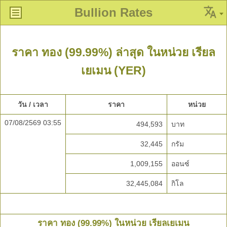
Bullion Rates
ราคา ทอง (99.99%) ล่าสุด ในหน่วย เรียล
เยเมน (YER)
วัน / เวลา
ราคา
หน่วย
07/08/2569 03:55
494,593
บาท
32,445
กรัม
1,009,155
ออนซ์
32,445,084
กิโล
ราคา ทอง (99.99%) ในหน่วย เรียลเยเมน